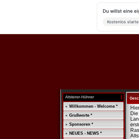
Du willst eine 
Kostenlos start
Altsteirer-Hühner
Gesc
Willkommen - Welcome *
Hier
Die
Grußworte *
Lan
Sponsoren *
ers
Ras
NEUES - NEWS *
Alt